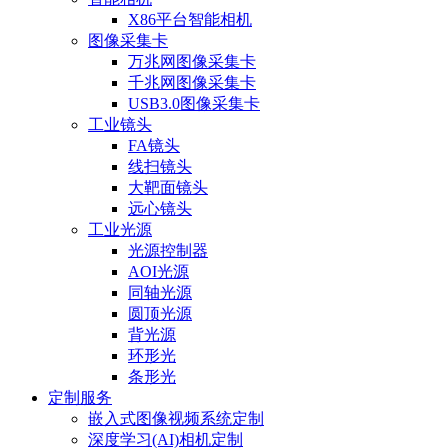
X86平台智能相机
图像采集卡
万兆网图像采集卡
千兆网图像采集卡
USB3.0图像采集卡
工业镜头
FA镜头
线扫镜头
大靶面镜头
远心镜头
工业光源
光源控制器
AOI光源
同轴光源
圆顶光源
背光源
环形光
条形光
定制服务
嵌入式图像视频系统定制
深度学习(AI)相机定制