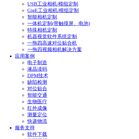
USB工业相机/模组定制
GigE工业相机/模组定制
智能相机定制
一体机定制(带触摸屏、电池)
特殊相机定制
机器视觉软件系统定制
一拖四高速对位贴合机
一拖四视频相机解决方案
应用案例
电子制造
液晶读码
DPM技术
缺陷检测
对位贴合
智能交通
生物医疗
红外成像
测量定位
快递物流
服务支持
软件下载