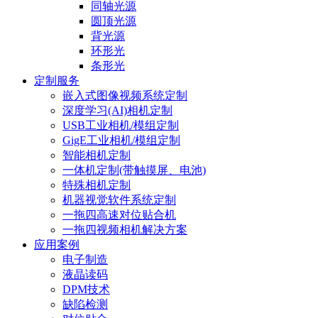
同轴光源
圆顶光源
背光源
环形光
条形光
定制服务
嵌入式图像视频系统定制
深度学习(AI)相机定制
USB工业相机/模组定制
GigE工业相机/模组定制
智能相机定制
一体机定制(带触摸屏、电池)
特殊相机定制
机器视觉软件系统定制
一拖四高速对位贴合机
一拖四视频相机解决方案
应用案例
电子制造
液晶读码
DPM技术
缺陷检测