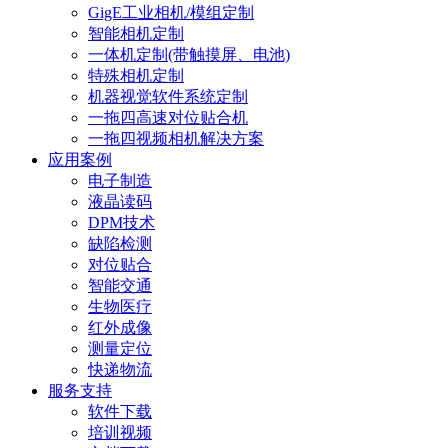
GigE工业相机/模组定制
智能相机定制
一体机定制(带触摸屏、电池)
特殊相机定制
机器视觉软件系统定制
一拖四高速对位贴合机
一拖四视频相机解决方案
应用案例
电子制造
液晶读码
DPM技术
缺陷检测
对位贴合
智能交通
生物医疗
红外成像
测量定位
快递物流
服务支持
软件下载
培训视频