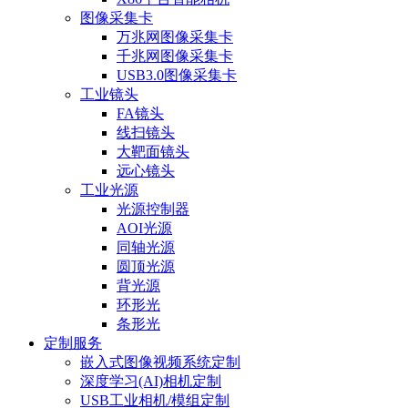
图像采集卡
万兆网图像采集卡
千兆网图像采集卡
USB3.0图像采集卡
工业镜头
FA镜头
线扫镜头
大靶面镜头
远心镜头
工业光源
光源控制器
AOI光源
同轴光源
圆顶光源
背光源
环形光
条形光
定制服务
嵌入式图像视频系统定制
深度学习(AI)相机定制
USB工业相机/模组定制