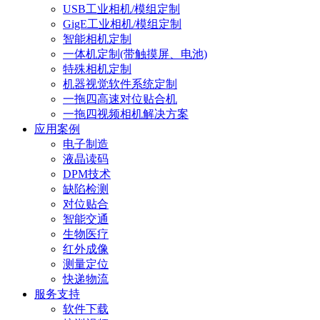
USB工业相机/模组定制
GigE工业相机/模组定制
智能相机定制
一体机定制(带触摸屏、电池)
特殊相机定制
机器视觉软件系统定制
一拖四高速对位贴合机
一拖四视频相机解决方案
应用案例
电子制造
液晶读码
DPM技术
缺陷检测
对位贴合
智能交通
生物医疗
红外成像
测量定位
快递物流
服务支持
软件下载