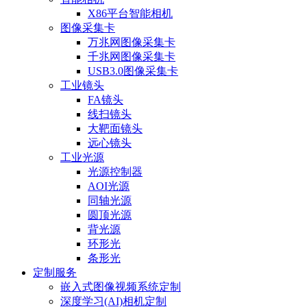
X86平台智能相机
图像采集卡
万兆网图像采集卡
千兆网图像采集卡
USB3.0图像采集卡
工业镜头
FA镜头
线扫镜头
大靶面镜头
远心镜头
工业光源
光源控制器
AOI光源
同轴光源
圆顶光源
背光源
环形光
条形光
定制服务
嵌入式图像视频系统定制
深度学习(AI)相机定制