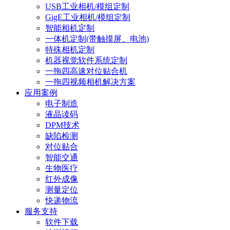
USB工业相机/模组定制
GigE工业相机/模组定制
智能相机定制
一体机定制(带触摸屏、电池)
特殊相机定制
机器视觉软件系统定制
一拖四高速对位贴合机
一拖四视频相机解决方案
应用案例
电子制造
液晶读码
DPM技术
缺陷检测
对位贴合
智能交通
生物医疗
红外成像
测量定位
快递物流
服务支持
软件下载