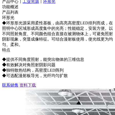
产品中心
工业光源
环形光
|
|
功能概述
产品列表
环形光
◆环形形光源采用柔性基板，由高亮高密度LED排列而成，在
照明中心区域形成高度集中的光亮；性能稳定，安装方便。以
不同照射角度、不同颜色组合直接在被测物体上，可避免照射
阴影现象，突显成像特征。可结合漫射板使用，使光线更为均
匀、柔和。
特点
◆提供不同角度照射，能突出物体的三维信息
◆
有效解决对角照射阴影问题
◆
独特散热结构，高密度LED阵列
◆可选配漫射板导光，光纤均匀扩散
联系销售
资料下载