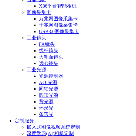
X86平台智能相机
图像采集卡
万兆网图像采集卡
千兆网图像采集卡
USB3.0图像采集卡
工业镜头
FA镜头
线扫镜头
大靶面镜头
远心镜头
工业光源
光源控制器
AOI光源
同轴光源
圆顶光源
背光源
环形光
条形光
定制服务
嵌入式图像视频系统定制
深度学习(AI)相机定制