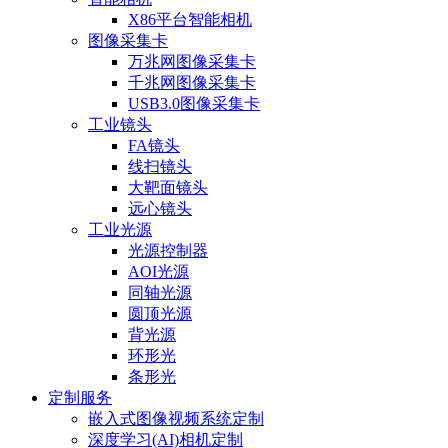
X86平台智能相机
图像采集卡
万兆网图像采集卡
千兆网图像采集卡
USB3.0图像采集卡
工业镜头
FA镜头
线扫镜头
大靶面镜头
远心镜头
工业光源
光源控制器
AOI光源
同轴光源
圆顶光源
背光源
环形光
条形光
定制服务
嵌入式图像视频系统定制
深度学习(AI)相机定制