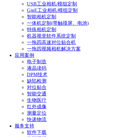
USB工业相机/模组定制
GigE工业相机/模组定制
智能相机定制
一体机定制(带触摸屏、电池)
特殊相机定制
机器视觉软件系统定制
一拖四高速对位贴合机
一拖四视频相机解决方案
应用案例
电子制造
液晶读码
DPM技术
缺陷检测
对位贴合
智能交通
生物医疗
红外成像
测量定位
快递物流
服务支持
软件下载