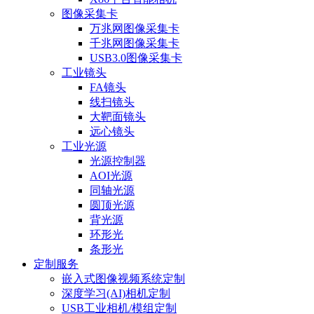
图像采集卡
万兆网图像采集卡
千兆网图像采集卡
USB3.0图像采集卡
工业镜头
FA镜头
线扫镜头
大靶面镜头
远心镜头
工业光源
光源控制器
AOI光源
同轴光源
圆顶光源
背光源
环形光
条形光
定制服务
嵌入式图像视频系统定制
深度学习(AI)相机定制
USB工业相机/模组定制