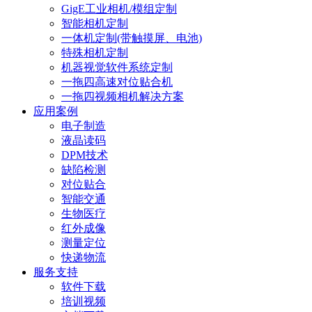
GigE工业相机/模组定制
智能相机定制
一体机定制(带触摸屏、电池)
特殊相机定制
机器视觉软件系统定制
一拖四高速对位贴合机
一拖四视频相机解决方案
应用案例
电子制造
液晶读码
DPM技术
缺陷检测
对位贴合
智能交通
生物医疗
红外成像
测量定位
快递物流
服务支持
软件下载
培训视频