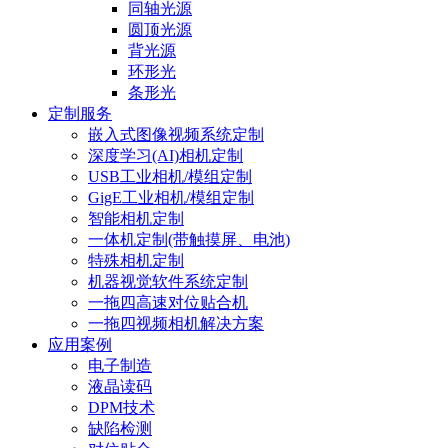
同轴光源
圆顶光源
背光源
环形光
条形光
定制服务
嵌入式图像视频系统定制
深度学习(AI)相机定制
USB工业相机/模组定制
GigE工业相机/模组定制
智能相机定制
一体机定制(带触摸屏、电池)
特殊相机定制
机器视觉软件系统定制
一拖四高速对位贴合机
一拖四视频相机解决方案
应用案例
电子制造
液晶读码
DPM技术
缺陷检测