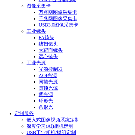
图像采集卡
万兆网图像采集卡
千兆网图像采集卡
USB3.0图像采集卡
工业镜头
FA镜头
线扫镜头
大靶面镜头
远心镜头
工业光源
光源控制器
AOI光源
同轴光源
圆顶光源
背光源
环形光
条形光
定制服务
嵌入式图像视频系统定制
深度学习(AI)相机定制
USB工业相机/模组定制