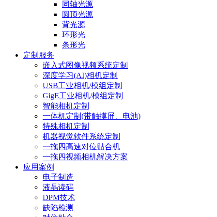
同轴光源
圆顶光源
背光源
环形光
条形光
定制服务
嵌入式图像视频系统定制
深度学习(AI)相机定制
USB工业相机/模组定制
GigE工业相机/模组定制
智能相机定制
一体机定制(带触摸屏、电池)
特殊相机定制
机器视觉软件系统定制
一拖四高速对位贴合机
一拖四视频相机解决方案
应用案例
电子制造
液晶读码
DPM技术
缺陷检测