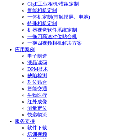
GigE工业相机/模组定制
智能相机定制
一体机定制(带触摸屏、电池)
特殊相机定制
机器视觉软件系统定制
一拖四高速对位贴合机
一拖四视频相机解决方案
应用案例
电子制造
液晶读码
DPM技术
缺陷检测
对位贴合
智能交通
生物医疗
红外成像
测量定位
快递物流
服务支持
软件下载
培训视频