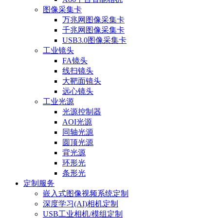
图像采集卡
万兆网图像采集卡
千兆网图像采集卡
USB3.0图像采集卡
工业镜头
FA镜头
线扫镜头
大靶面镜头
远心镜头
工业光源
光源控制器
AOI光源
同轴光源
圆顶光源
背光源
环形光
条形光
定制服务
嵌入式图像视频系统定制
深度学习(AI)相机定制
USB工业相机/模组定制