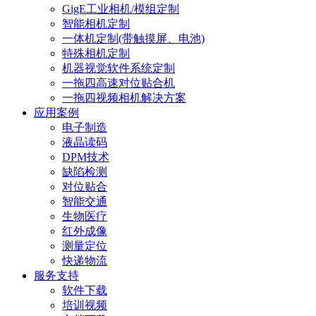
GigE工业相机/模组定制
智能相机定制
一体机定制(带触摸屏、电池)
特殊相机定制
机器视觉软件系统定制
一拖四高速对位贴合机
一拖四视频相机解决方案
应用案例
电子制造
液晶读码
DPM技术
缺陷检测
对位贴合
智能交通
生物医疗
红外成像
测量定位
快递物流
服务支持
软件下载
培训视频