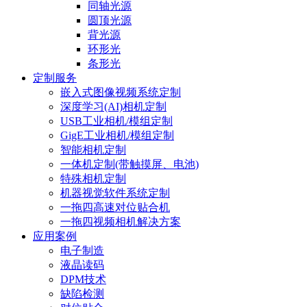
同轴光源
圆顶光源
背光源
环形光
条形光
定制服务
嵌入式图像视频系统定制
深度学习(AI)相机定制
USB工业相机/模组定制
GigE工业相机/模组定制
智能相机定制
一体机定制(带触摸屏、电池)
特殊相机定制
机器视觉软件系统定制
一拖四高速对位贴合机
一拖四视频相机解决方案
应用案例
电子制造
液晶读码
DPM技术
缺陷检测