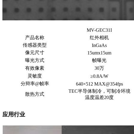
MV-GEC31I
产品名称
红外相机
传感器类型
InGaAs
像元尺寸
15umx15um
曝光方式
帧曝光
有效像素
30万
灵敏度
≥0.8A/W
分辩率@帧率
640×512 MAX@354fps
TEC半导体制冷，可制冷环境
散热方式
温度温差20度
应用行业