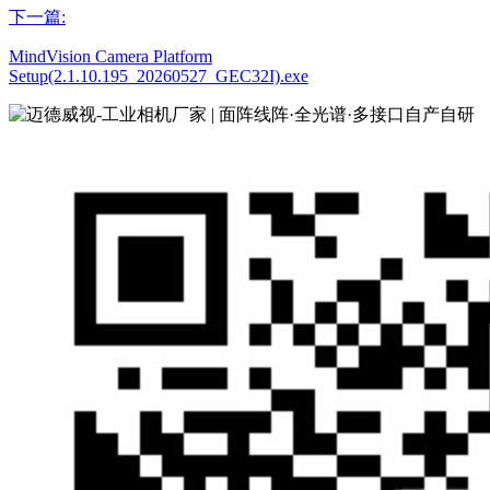
下一篇:
MindVision Camera Platform
Setup(2.1.10.195_20260527_GEC32I).exe