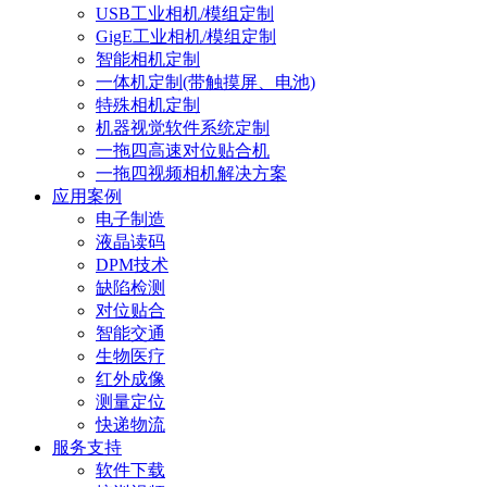
USB工业相机/模组定制
GigE工业相机/模组定制
智能相机定制
一体机定制(带触摸屏、电池)
特殊相机定制
机器视觉软件系统定制
一拖四高速对位贴合机
一拖四视频相机解决方案
应用案例
电子制造
液晶读码
DPM技术
缺陷检测
对位贴合
智能交通
生物医疗
红外成像
测量定位
快递物流
服务支持
软件下载