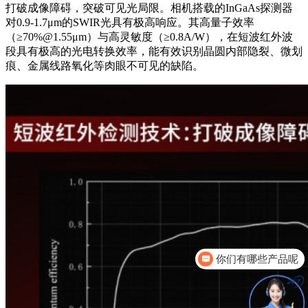
打破成像障碍，突破可见光局限。相机搭载的InGaAs探测器
对0.9-1.7μm的SWIR光具有极高响应。其高量子效率
（≥70%@1.55μm）与高灵敏度（≥0.8A/W），在短波红外波
段具有极高的光电转换效率，能有效识别晶圆内部隐裂、微划
痕、金属线路氧化等肉眼不可见的缺陷。
如何选型呢