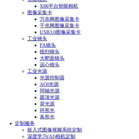
X86平台智能相机
图像采集卡
万兆网图像采集卡
千兆网图像采集卡
USB3.0图像采集卡
工业镜头
FA镜头
线扫镜头
大靶面镜头
远心镜头
工业光源
光源控制器
AOI光源
同轴光源
圆顶光源
背光源
环形光
条形光
定制服务
嵌入式图像视频系统定制
深度学习(AI)相机定制