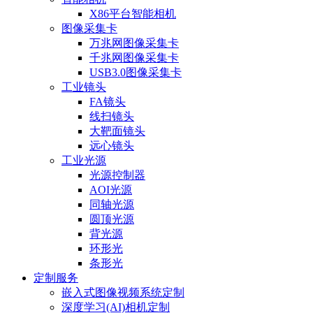
X86平台智能相机
图像采集卡
万兆网图像采集卡
千兆网图像采集卡
USB3.0图像采集卡
工业镜头
FA镜头
线扫镜头
大靶面镜头
远心镜头
工业光源
光源控制器
AOI光源
同轴光源
圆顶光源
背光源
环形光
条形光
定制服务
嵌入式图像视频系统定制
深度学习(AI)相机定制