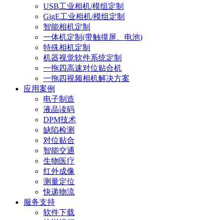
USB工业相机/模组定制
GigE工业相机/模组定制
智能相机定制
一体机定制(带触摸屏、电池)
特殊相机定制
机器视觉软件系统定制
一拖四高速对位贴合机
一拖四视频相机解决方案
应用案例
电子制造
液晶读码
DPM技术
缺陷检测
对位贴合
智能交通
生物医疗
红外成像
测量定位
快递物流
服务支持
软件下载