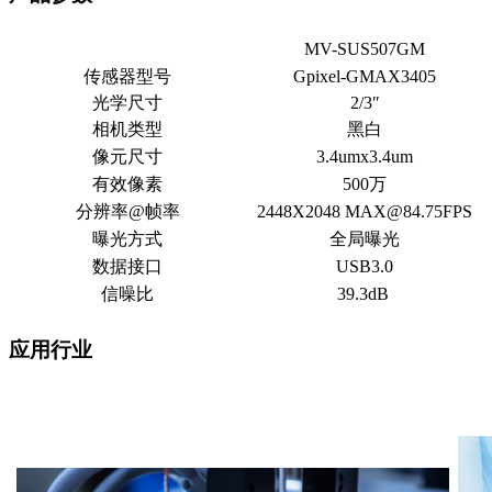
MV-SUS507GM
传感器型号
Gpixel-GMAX3405
光学尺寸
2/3″
相机类型
黑白
像元尺寸
3.4umx3.4um
有效像素
500万
分辨率@帧率
2448X2048 MAX@84.75FPS
曝光方式
全局曝光
数据接口
USB3.0
信噪比
39.3dB
应用行业