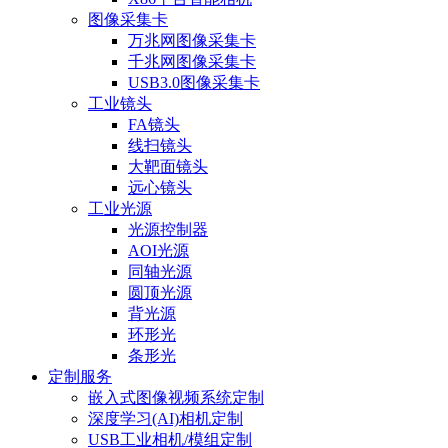
图像采集卡
万兆网图像采集卡
千兆网图像采集卡
USB3.0图像采集卡
工业镜头
FA镜头
线扫镜头
大靶面镜头
远心镜头
工业光源
光源控制器
AOI光源
同轴光源
圆顶光源
背光源
环形光
条形光
定制服务
嵌入式图像视频系统定制
深度学习(AI)相机定制
USB工业相机/模组定制