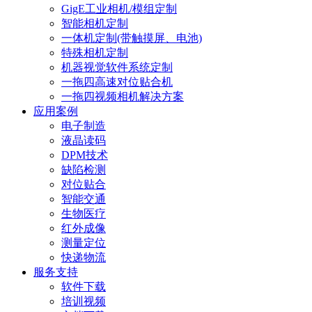
GigE工业相机/模组定制
智能相机定制
一体机定制(带触摸屏、电池)
特殊相机定制
机器视觉软件系统定制
一拖四高速对位贴合机
一拖四视频相机解决方案
应用案例
电子制造
液晶读码
DPM技术
缺陷检测
对位贴合
智能交通
生物医疗
红外成像
测量定位
快递物流
服务支持
软件下载
培训视频