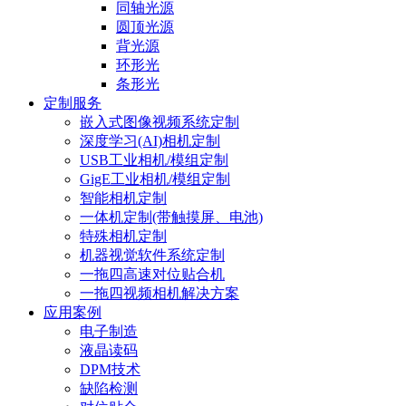
同轴光源
圆顶光源
背光源
环形光
条形光
定制服务
嵌入式图像视频系统定制
深度学习(AI)相机定制
USB工业相机/模组定制
GigE工业相机/模组定制
智能相机定制
一体机定制(带触摸屏、电池)
特殊相机定制
机器视觉软件系统定制
一拖四高速对位贴合机
一拖四视频相机解决方案
应用案例
电子制造
液晶读码
DPM技术
缺陷检测